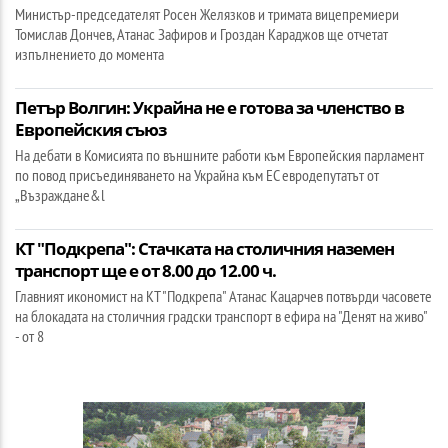
Министър-председателят Росен Желязков и тримата вицепремиери
Томислав Дончев, Атанас Зафиров и Гроздан Караджов ще отчетат
изпълнението до момента
Петър Волгин: Украйна не е готова за членство в
Европейския съюз
На дебати в Комисията по външните работи към Европейския парламент
по повод присъединяването на Украйна към ЕС евродепутатът от
„Възраждане&l
КТ "Подкрепа": Стачката на столичния наземен
транспорт ще е от 8.00 до 12.00 ч.
Главният икономист на КТ "Подкрепа" Атанас Кацарчев потвърди часовете
на блокадата на столичния градски транспорт в ефира на "Денят на живо"
- от 8