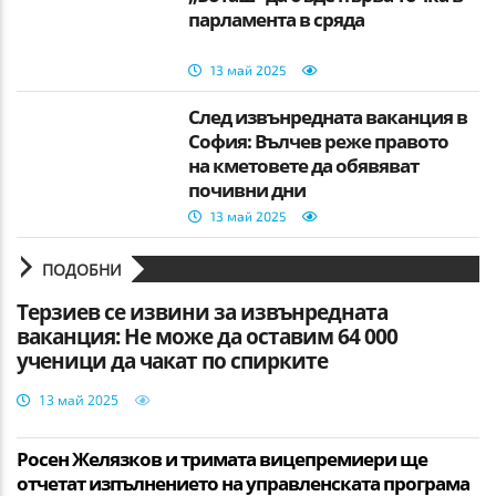
парламента в сряда
13 май 2025
След извънредната ваканция в
София: Вълчев реже правото
на кметовете да обявяват
почивни дни
13 май 2025
ПОДОБНИ
Терзиев се извини за извънредната
ваканция: Не може да оставим 64 000
ученици да чакат по спирките
13 май 2025
Росен Желязков и тримата вицепремиери ще
отчетат изпълнението на управленската програма