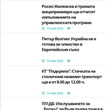
Росен Желязков и тримата
вицепремиери ще отчетат
изпълнението на
управленската програма
13 май 2025
Петър Волгин: Украйна не е
готова за членство в
Европейския съюз
13 май 2025
КТ "Подкрепа": Стачката на
столичния наземен транспорт
ще е от 8.00 до 12.00 ч.
13 май 2025
ПП-ДБ: Изслушването за
„Боташ“ да бъде първа точка в