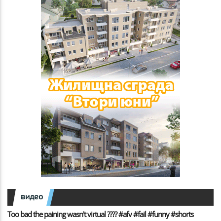
видео
Too bad the paining wasn't virtual ???? #afv #fail #funny #shorts