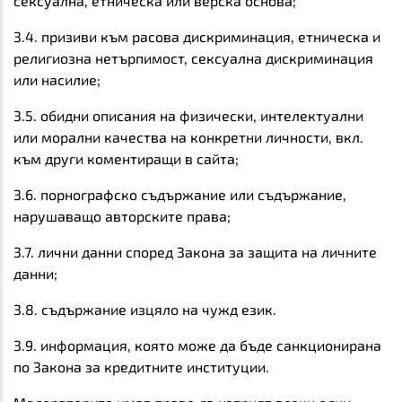
сексуална, етническа или верска основа;
3.4. призиви към расова дискриминация, етническа и
религиозна нетърпимост, сексуална дискриминация
или насилие;
3.5. обидни описания на физически, интелектуални
или морални качества на конкретни личности, вкл.
към други коментиращи в сайта;
3.6. порнографско съдържание или съдържание,
нарушаващо авторските права;
3.7. лични данни според Закона за защита на личните
данни;
3.8. съдържание изцяло на чужд език.
3.9. информация, която може да бъде санкционирана
по Закона за кредитните институции.