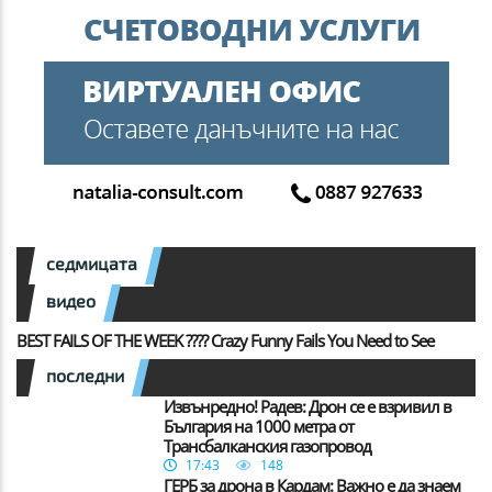
седмицата
видео
BEST FAILS OF THE WEEK ???? Crazy Funny Fails You Need to See
последни
Извънредно! Радев: Дрон се е взривил в
България на 1000 метра от
Трансбалканския газопровод
17:43
148
ГЕРБ за дрона в Кардам: Важно е да знаем