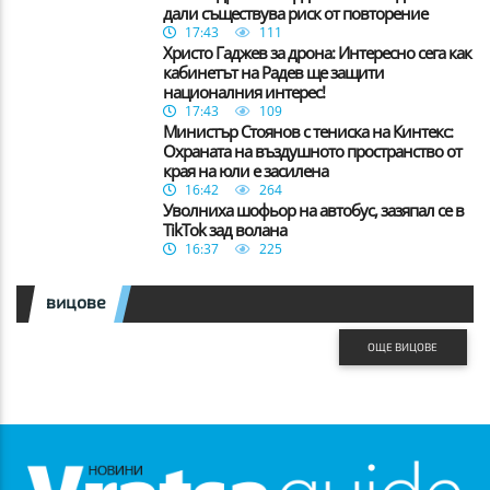
дали съществува риск от повторение
17:43
111
Христо Гаджев за дрона: Интересно сега как
кабинетът на Радев ще защити
националния интерес!
17:43
109
Министър Стоянов с тениска на Кинтекс:
Охраната на въздушното пространство от
края на юли е засилена
16:42
264
Уволниха шофьор на автобус, зазяпал се в
TikTok зад волана
16:37
225
вицове
ОЩЕ ВИЦОВЕ