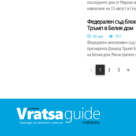
последните дни от Мароко в
навлизане на 15 август в Се
Федерален съд блок
Тръмп в Белия дом
08 авг
761
Федерален апелативен съд 
президента Доналд Тръмп ба
на Белия дом. Магистратите 
«
1
2
3
4