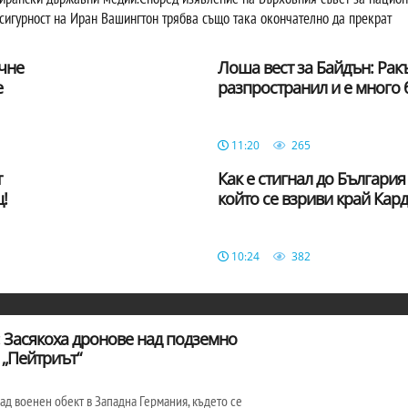
сигурност на Иран Вашингтон трябва също така окончателно да прекрат
очне
Лоша вест за Байдън: Ракъ
е
разпространил и е много
11:20
265
т
Как е стигнал до България
!
който се взриви край Кар
10:24
382
: Засякоха дронове над подземно
 „Пейтриът“
ад военен обект в Западна Германия, където се