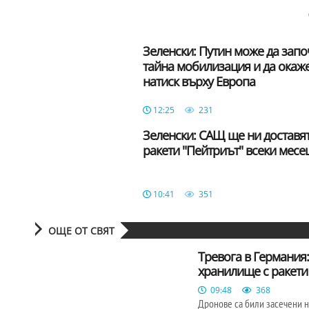
Зеленски: Путин може да зап
тайна мобилизация и да окаж
натиск върху Европа
12:25
231
Зеленски: САЩ ще ни доставя
ракети "Пейтриът" всеки месец
10:41
351
ОЩЕ ОТ СВЯТ
Тревога в Германия
хранилище с ракети
09:48
368
Дронове са били засечени н