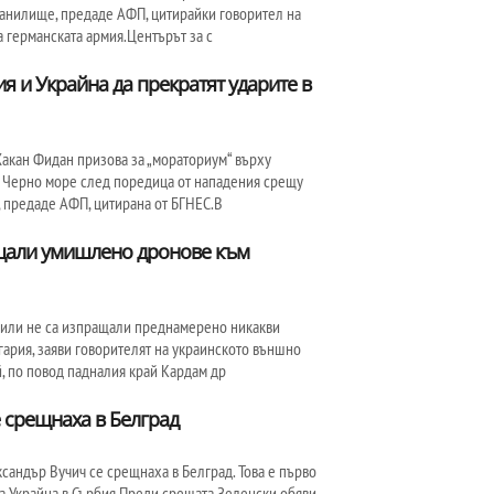
анилище, предаде АФП, цитирайки говорител на
 германската армия.Центърът за с
я и Украйна да прекратят ударите в
акан Фидан призова за „мораториум“ върху
 в Черно море след поредица от нападения срещу
 предаде АФП, цитирана от БГНЕС.В
ащали умишлено дронове към
сили не са изпращали преднамерено никакви
гария, заяви говорителят на украинското външно
, по повод падналия край Кардам др
е срещнаха в Белград
андър Вучич се срещнаха в Белград. Това е първо
 Украйна в Сърбия.Преди срещата Зеленски обяви,