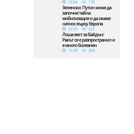
13:24
170
Зеленски: Путин може да
започне тайна
мобилизация и да окаже
натиск върху Европа
12:25
231
Лоша вест за Байдън:
Ракът се е разпространил и
е много болезнен
11:20
265