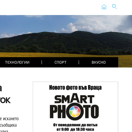
home
search
ТЕХНОЛОГИИ
СПОРТ
ВКУСНО
а
ок
е искането
 съобщиха
нална