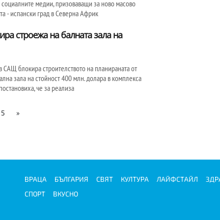
 социалните медии, призоваващи за ново масово
ута - испански град в Северна Африк
ира строежа на балната зала на
в САЩ блокира строителството на планираната от
лна зала на стойност 400 млн. долара в комплекса
постановиха, че за реализа
5
»
ВРАЦА
БЪЛГАРИЯ
СВЯТ
КУЛТУРА
ЛАЙФСТАЙЛ
ЗДР
СПОРТ
ВКУСНО