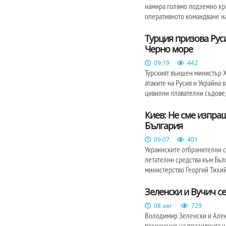
намира голямо подземно хр
оперативното командване на
Турция призова Руси
Черно море
09:19
442
Турският външен министър Х
атаките на Русия и Украйна
цивилни плавателни съдове,
Киев: Не сме изпр
България
09:07
401
Украинските отбранителни 
летателни средства към Бъл
министерство Георгий Тихий
Зеленски и Вучич с
08 авг
729
Володимир Зеленски и Алекс
посещение на президента на