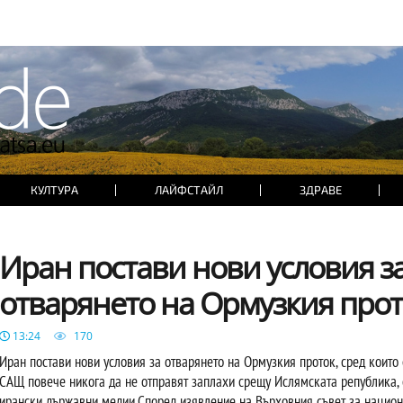
КУЛТУРА
ЛАЙФСТАЙЛ
ЗДРАВЕ
Иран постави нови условия з
отварянето на Ормузкия прот
13:24
170
Иран постави нови условия за отварянето на Ормузкия проток, сред които 
САЩ повече никога да не отправят заплахи срещу Ислямската република,
ирански държавни медии.Според изявление на Върховния съвет за нацио