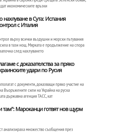
ждат икономическите връзки
о нахлуване в Сута: Испания
онтрол с Италия
нтрол върху всички въздушни и морски пътувания
 сила в тази нощ. Мярката е продължение на спора
започна след нахлуването
лагаме с доказателства за пряко
краинските удари по Русия
зполагат с документи, доказващи пряко участие на
 на Въоръжените сили на Украйна на руска
ата държавна агенция ТАСС, кат
и там": Мароканци готвят нов щурм
ост анализираха множество съобщения през