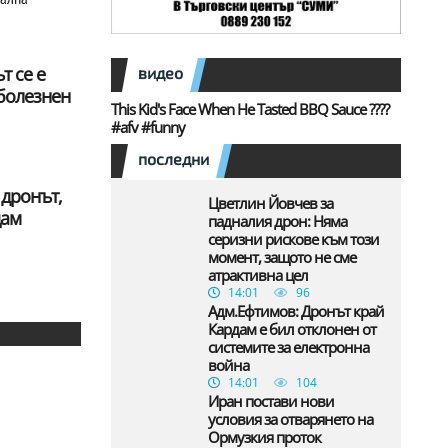
т се е
видео
 болезнен
This Kid's Face When He Tasted BBQ Sauce ????
#afv #funny
последни
 дронът,
Цветлин Йовчев за
дам
падналия дрон: Няма
серизни рискове към този
момент, защото не сме
атрактивна цел
14:01
96
Адм.Ефтимов: Дронът край
Кардам е бил отклонен от
системите за електронна
война
14:01
104
Иран постави нови
условия за отварянето на
Ормузкия проток