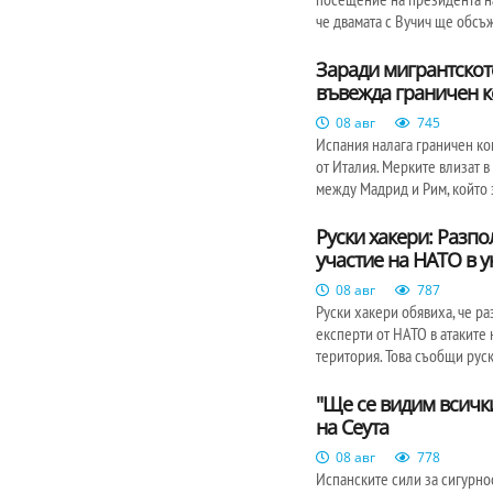
че двамата с Вучич ще обсъ
Заради мигрантскот
въвежда граничен к
08 авг
745
Испания налага граничен ко
от Италия. Мерките влизат в
между Мадрид и Рим, който 
Руски хакери: Разпо
участие на НАТО в у
08 авг
787
Руски хакери обявиха, че ра
експерти от НАТО в атаките
територия. Това съобщи руск
"Ще се видим всичк
на Сеута
08 авг
778
Испанските сили за сигурн