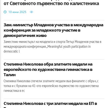
от Световното първенство по калистеника
10 юни 2025
Зам.-министър Младенов участва в международна
конференция за младежкото участие в
демократичния живо
Заместник-министърът на младежта и спорта Петър Младенов участва в
международната конференция „Meaningful youth participation in
democratic l
Стилияна Николова обра златните медали на
европейското по художествена гимнастика в
Талин
Стилияна Николова спечели златните медали във финалите с обръч, с
топка и с бухалки на 41-ото европейско първенство по художествена
гимнастика в ес
Стилияна Николова с три златни медала на ЕП в