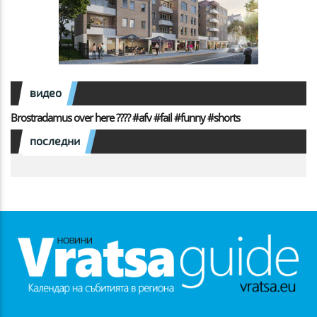
видео
Brostradamus over here ???? #afv #fail #funny #shorts
последни