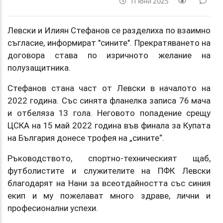
11 юни 2025
Левски и Илиян Стефанов се разделиха по взаимно
съгласие, информират "сините". Прекратяването на
договора става по изричното желание на
полузащитника.
Стефанов стана част от Левски в началото на
2022 година. Със синята фланелка записа 76 мача
и отбеляза 13 гола. Неговото попадение срещу
ЦСКА на 15 май 2022 година във финала за Купата
на България донесе трофея на „сините“.
Ръководството, спортно-техническият щаб,
футболистите и служителите на ПФК Левски
благодарят на Нани за всеотдайността със синия
екип и му пожелават много здраве, лични и
професионални успехи.