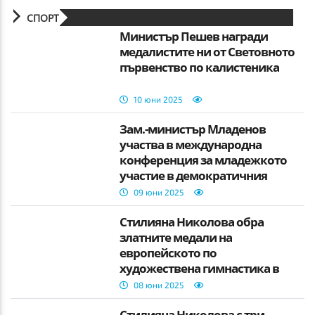
СПОРТ
Министър Пешев награди
медалистите ни от Световното
първенство по калистеника
10 юни 2025
Зам.-министър Младенов
участва в международна
конференция за младежкото
участие в демократичния
живо
09 юни 2025
Стилияна Николова обра
златните медали на
европейското по
художествена гимнастика в
Талин
08 юни 2025
Стилияна Николова с три