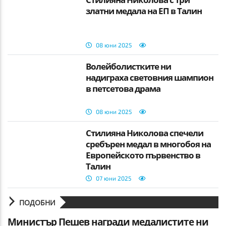
златни медала на ЕП в Талин
08 юни 2025
Волейболистките ни
надиграха световния шампион
в петсетова драма
08 юни 2025
Стилияна Николова спечели
сребърен медал в многобоя на
Европейското първенство в
Талин
07 юни 2025
ПОДОБНИ
Министър Пешев награди медалистите ни