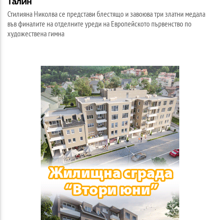
Талин
Стилияна Николва се представи блестящо и завоюва три златни медала
във финалите на отделните уреди на Европейското първенство по
художествена гимна