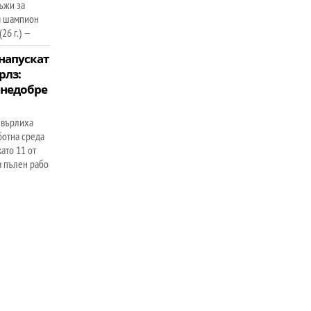
ъжи за
я шампион
26 г.) —
напускат
рлз:
 недобре
хвърлиха
ботна среда
ато 11 от
а пълен рабо