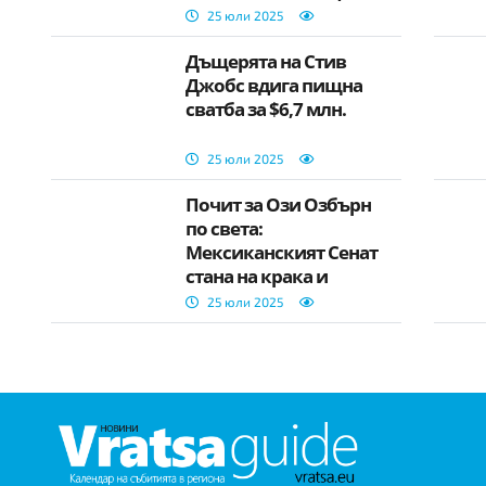
дизайнер
25 юли 2025
Дъщерята на Стив
Джобс вдига пищна
сватба за $6,7 млн.
25 юли 2025
Почит за Ози Озбърн
по света:
Мексиканският Сенат
стана на крака и
аплодира легендата на
25 юли 2025
рока