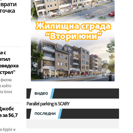
 врати
 точка
а с
атил
реведоха
зстрел"
 филма
а който
ата Алек
видео
Parallel parking is SCARY
 Джобс
последни
 за $6,7
а Apple и