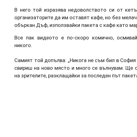
В него той изразява недоволството си от кетъ
организаторите да им оставят кафе, но без мелачк
объркан Дъф, използвайки пакета с кафе като ма
Все пак видеото е по-скоро комично, осмива
никого.
Самият той допълва: „Никога не съм бил в София 
свириш на ново място и много се вълнувам. Ще 
на зрителите, разклащайки за последен път пакета