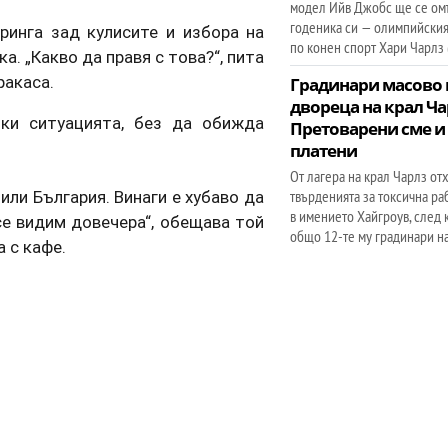
модел Ийв Джобс ще се ом
годеника си — олимпийски
ринга зад кулисите и избора на
по конен спорт Хари Чарлз (
а. „Какво да правя с това?“, пита
ракаса.
Градинари масово 
двореца на крал Ча
йки ситуацията, без да обижда
Претоварени сме и
платени
От лагера на крал Чарлз от
или България. Винаги е хубаво да
твърденията за токсична ра
в имението Хайгроув, след к
се видим довечера“, обещава той
общо 12-те му градинари н
 с кафе.