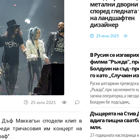
метални дворни
според гледната
на ландшафтен
дизайнер
25 юли 2025
В Русия се изгаврих
филма "Ръжда", пр
Болдуин на съд - п
го като „Случаен и
Руски шегаджии преведоха
„Ръжда“, при заснемането н
загина операторка, а звезд
Болдуин бе подсъдим„
25 юли 2025
Дъщерята на Стив
вдига пищна сватба
s Дъф Маккагън сподели клип в
млн.
реди тричасовия им концерт на
27-годишната наследница н
раф".