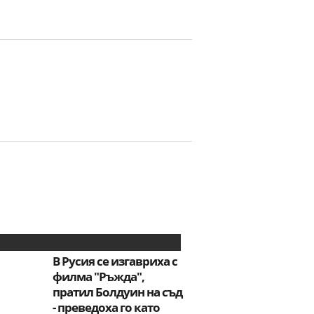
В Русия се изгавриха с
филма "Ръжда",
пратил Болдуин на съд
- преведоха го като