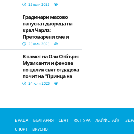
„Случаен изстрел"
25 юли 2025
Градинари масово
напускат двореца на
крал Чарлз:
Претоварени сме и
недобре платени
25 юли 2025
В памет на Ози Озбърн:
Музиканти и фенове
по целия свят отдадоха
почит на "Принца на
мрака"
24 юли 2025
ВРАЦА
БЪЛГАРИЯ
СВЯТ
КУЛТУРА
ЛАЙФСТАЙЛ
ЗДР
СПОРТ
ВКУСНО