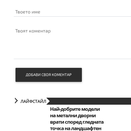
Твоето име
Твоят коментар
ДОБАВИ СВОЯ КОМЕНТАР
ЛАЙФСТАЙЛ
Най-добрите модели
на метални дворни
врати според гледната
точка на ландшафтен