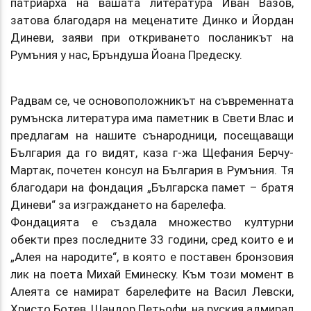
патриарха на вашата литература Иван Вазов,
затова благодаря на меценатите Динко и Йордан
Диневи, заяви при откриването посланикът на
Румъния у нас, Бръндуша Йоана Предеску.
Радвам се, че основоположникът на съвременната
румънска литература има паметник в Свети Влас и
предлагам на нашите сънародници, посещаващи
България да го видят, каза г-жа Щефания Берчу-
Мартак, почетен консул на България в Румъния. Тя
благодари на фондация „Българска памет – братя
Диневи“ за изграждането на барелефа.
Фондацията е създала множество културни
обекти през последните 33 години, сред които е и
„Алея на народите“, в която е поставен бронзовия
лик на поета Михай Еминеску. Към този момент в
Алеята се намират барелефите на Васил Левски,
Христо Ботев, Шандор Петьофи, на руския адмирал