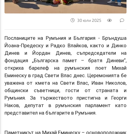
30 юли 2025
Посланиците на Румъния и България - Бръндуша
Йоана-Предеску и Радко Влайков, както и Динко
Динев и Йордан Динев, съпредседатели на
фондация „Българска памет – братя Диневи“,
откриха барелеф на румънския поет Михай
Еминеску в град Свети Влас днес. Церемонията бе
уважена от кмета на Свети Влас, Иван Николов,
общински съветници, гости от страната и
Румъния. За тържеството пристигна и Георги
Наков, депутат в румънския парламент като
представител на българите в Румъния.
Паметникът на Михай Еминеску – основоположник