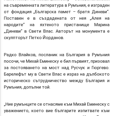
на съвременната литература в Румъния, е изграден
от фондация „Българска памет – братя Диневи“.
Поставен е в създадената от нея „Алея на
народите“ на яхтеното пристанище Марина
„Диневи“ в Свети Влас. Авторът на монумента е
скулпторът Петко Йорданов.
Радко Влайков, посланик на България в Румъния
посочи, че Михай Еминеску е бил първият, призовал
за постояването на мост над Русчук и Гюргево.
Барелефът му в Свети Влас е израз на дълбокото
историческо сътрудничество между България и
Румъния, допълни той.
„Ние румънците се отнасяме към Михай Еминеску с
уважението, което вие българите изпитвате към