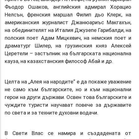
Фьодор Ошаков, английския адмирал Хорацио
Нелсън, френския маршал Филип дьо Клерк, на
американския журналист Джанюариъс Макгахън,
на обединителят на Италия Джузепе Гарибалди, на
полския поет Адам Мицкевич, на немския поет и
драматург Шилер, на грузинския княз Алексей
Церетели – застъпник на българската национална
кауза, на казахстанския философ Абай и др.
Целта на „Алея на народите“ е да покаже уважение
не само към българските, но и към национални
герои на други държави. Освен това българските и
чуждите туристи научават повече за държавите
по света и за техните духовни водачи.
В Свети Влас се намира и създадената от