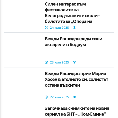
Силен интерес към
фестивалите на
Белоградчишките скали -
билетите за „Опера на
върховете“ свършват
24 юли 2025
Вежди Рашидов реди сини
акварели в Бодрум
23 юли 2025
Вежди Рашидов прие Марио
Хосен в ателието си, солистът
остана възхитен
22 юли 2025
Започнаха снимките на новия
сериал на БНТ – „Ком-Емине“