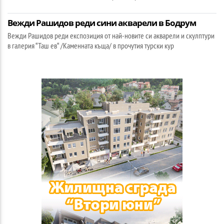
Вежди Рашидов реди сини акварели в Бодрум
Вежди Рашидов реди експозиция от най-новите си акварели и скулптури
в галерия “Таш ев“ /Каменната къща/ в прочутия турски кур