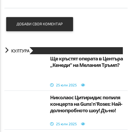
ДОБАВИ СВОЯ КОМЕНТАР
КУЛТУРА
Ще кръстят операта в Центъра
„Кенеди“ на Мелания Тръмп?
25 юли 2025
Николаос Цитиридис попиля
концерта на Guns'n'Roses: Най-
долнопробното шоу! Дъ-но!
25 юли 2025