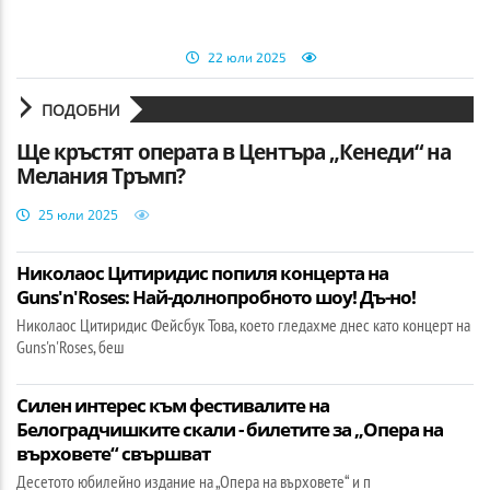
22 юли 2025
ПОДОБНИ
Ще кръстят операта в Центъра „Кенеди“ на
Мелания Тръмп?
25 юли 2025
Николаос Цитиридис попиля концерта на
Guns'n'Roses: Най-долнопробното шоу! Дъ-но!
Николаос Цитиридис Фейсбук Това, което гледахме днес като концерт на
Guns'n'Roses, беш
Силен интерес към фестивалите на
Белоградчишките скали - билетите за „Опера на
върховете“ свършват
Десетото юбилейно издание на „Опера на върховете“ и п