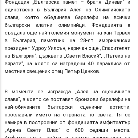
Фондация „Българска памет – братя Диневи“ и
единствена в България Алея на Олимпийската
слава, която обединява барелефи на всички
български златни олимпийци. Фондацията е
създала още най-големия монумент на хан Тервел
в България, паметник на 28-ят американски
президент Удроу Уилсън, наричан още „Спасителят
на България“, църквата „Свети Власий“, „Пътека на
вярата“, на която са изградени 40 параклиса от
местния свещеник отец Петър Цанков.
В момента се изгражда „Алея на сценичната
слава“, в която се поставят бронзови барелефи на
най-обичаните български сценични артисти,
прославили името на страната по света. Тя се
намира в построения от фондацията амфитеатър
„Арена Свети Влас“ с 600 седящи места.
Амфитеатърът, който е частна инициатива на