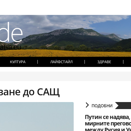
КУЛТУРА
ЛАЙФСТАЙЛ
ЗДРАВЕ
ване до САЩ
ПОДОБНИ
Путин се надява,
мирните прегов
между Русия и У