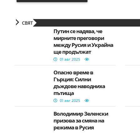
СВЯТ
Путин се надява, че
мирните преговори
между Русия и Украйна
ще продължат
01 авг 2025
Опасно време в
Гърция: Силни
дъждове наводниха
пътища
01 авг 2025
Володимир Зеленски
призова за смяна на
режима в Русия