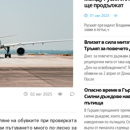
ще продължат
01 авг 2025
Руският президент Владими
заяви в петък, ч
Влизат в сила мита
Тръмп за повечето
Днес за повечето държави в
реципрочни мита от така н
„Ден на освобождението”. Т
обявени на 2 април от Дона
После
Опасно време в Гъ
02 авг 2025
Силни дъждове на
пътища
В Гърция горещините прем
силни дъждове, които дове
ляне на обувките при проверката
наводнения по пътищата. С
ви пътуването много по-лесно за
върна от миналата седмица