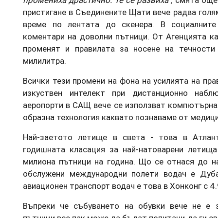
промениха драстично. Те се развиха”,
смята още 
пристигане в Съединените Щати вече радва голя
време по лентата до скенера. В социалнит
коментари на доволни пътници. От Агенцията ка
променят и правилата за носене на течности
милилитра.
Всички тези промени на фона на усилията на пр
изкуствен интелект при дистанционно набл
аеропорти в САЩ вече се използват компютърна
образна технология каквато познаваме от медиц
Най-заетото летище в света - това в Атлант
годишната класация за най-натоварени летищ
милиона пътници на година. Що се отнася до н
обслужени международни полети водач е Дуба
авиационен транспорт водач е това в Хонконг с 4.
Въпреки че събуването на обувки вече не е 