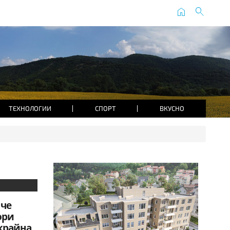
home
search
ТЕХНОЛОГИИ
СПОРТ
ВКУСНО
 че
ори
крайна