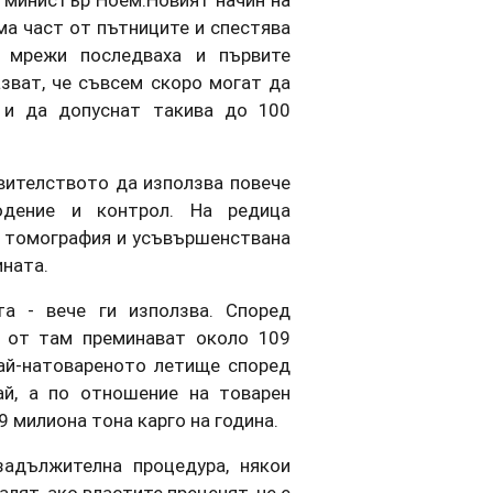
министър Ноем.Новият начин на
ма част от пътниците и спестява
е мрежи последваха и първите
зват, че съвсем скоро могат да
 и да допуснат такива до 100
авителството да използва повече
юдение и контрол. На редица
 томография и усъвършенствана
ината.
а - вече ги използва. Според
а от там преминават около 109
ай-натовареното летище според
й, а по отношение на товарен
9 милиона тона карго на година.
задължителна процедура, някои