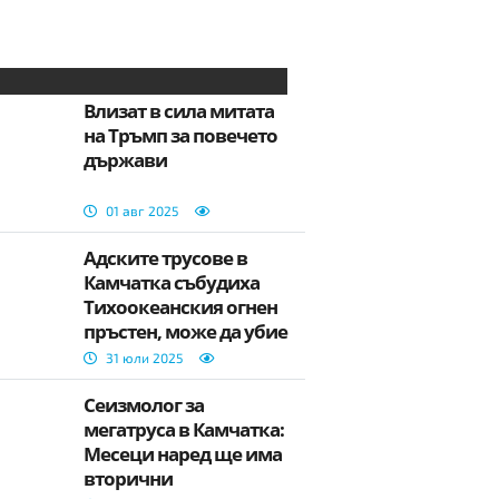
Влизат в сила митата
на Тръмп за повечето
държави
01 авг 2025
Адските трусове в
Камчатка събудиха
Тихоокеанския огнен
пръстен, може да убие
милиони!
31 юли 2025
Сеизмолог за
мегатруса в Камчатка:
Месеци наред ще има
вторични