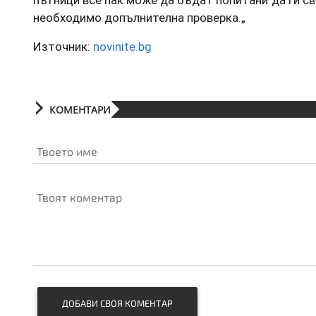
пътници все пак може да бъдат попитани да ги сва
необходимо допълнителна проверка.„
Източник:
novinite.bg
КОМЕНТАРИ
Твоето име
Твоят коментар
ДОБАВИ СВОЯ КОМЕНТАР