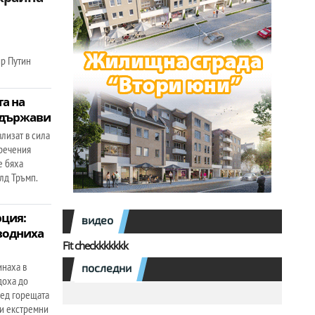
р Путин
та на
 държави
лизат в сила
аречения
е бяха
лд Тръмп.
рция:
видео
водниха
Fit checkkkkkkk
инаха в
последни
доха до
лед горещата
 и екстремни