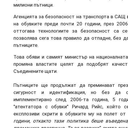
милиони пътници.
Агенцията за безопасност на транспорта в САЩ 
на обувките преди почти 20 години, през 2006
оттогава технологиите за безопасност са се
позволява сега това правило да отпадне, без д
пътниците.
Това обяви и самият министър на националната
промяна властите целят да подобрят качес
Съединените щати.
Пътниците ще продължат да преминават през
сигурност и идентификация, но без да 
имплементирано след 2006-та година, 5 го
"атентатора с обувки" Ричард Рийс, който 
експлозиви скрити в обувките му на полет от
години, откакто тази политика беше въведена,