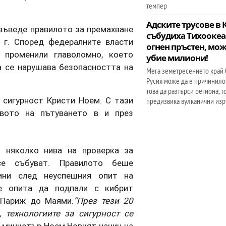
темпер
Адските трусове в 
въведе правилото за премахване
събудиха Тихооке
 г. Според федералните власти
огнен пръстен, мож
 променили главоломно, което
убие милиони!
а се нарушава безопасността на
Мега земетресението край 
Русия може да е причинило
това да разтърси региона, т
 сигурност Кристи Ноем. С тази
предизвика вулканични изри
твото на пътуването в и през
 няколко нива на проверка за
се събуват. Правилото беше
дини след неуспешния опит на
се опита да подпали с кибрит
 Париж до Маями.
“През тези 20
 технологиите за сигурност се