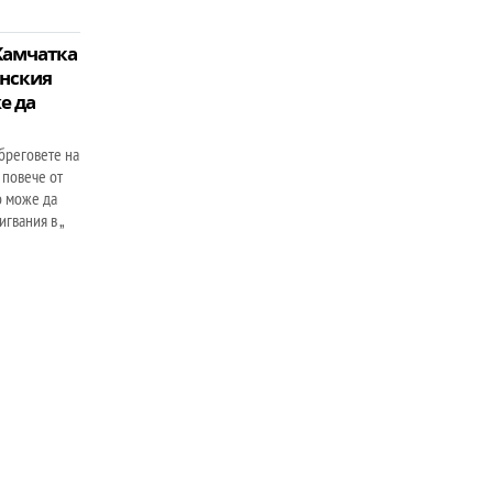
Камчатка
анския
е да
бреговете на
 повече от
о може да
гвания в „