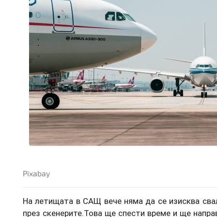
Pixabay
На летищата в САЩ вече няма да се изисква сва
през скенерите.Това ще спести време и ще напра