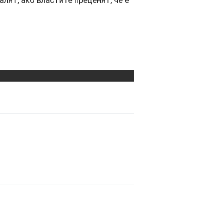
лят, ако властите преценят, че е