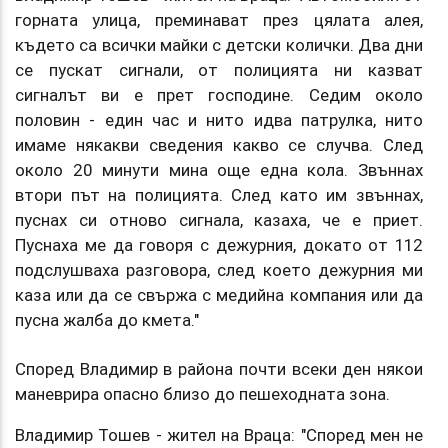
горната улица, преминават през цялата алея,
където са всички майки с детски колички. Два дни
се пускат сигнали, от полицията ни казват
сигналът ви е прет господине. Седим около
половин - един час и нито идва патрулка, нито
имаме някакви сведения какво се случва. След
около 20 минути мина още една кола. Звъннах
втори път на полицията. След като им звъннах,
пуснах си отново сигнала, казаха, че е приет.
Пуснаха ме да говоря с дежурния, докато от 112
подслушваха разговора, след което дежурния ми
каза или да се свържа с медийна компания или да
пусна жалба до кмета."
Според Владимир в района почти всеки ден някои
маневрира опасно близо до пешеходната зона.
Владимир Тошев - жител на Враца: "Според мен не