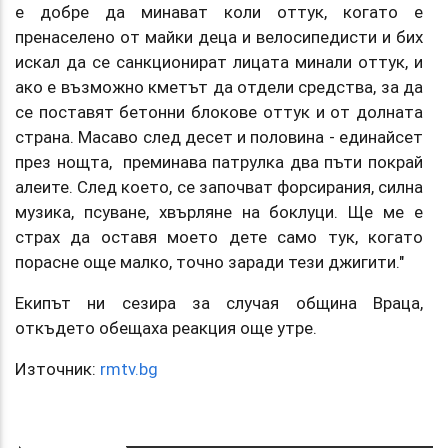
е добре да минават коли оттук, когато е
пренаселено от майки деца и велосипедисти и бих
искал да се санкционират лицата минали оттук, и
ако е възможно кметът да отдели средства, за да
се поставят бетонни блокове оттук и от долната
страна. Масаво след десет и половина - единайсет
през нощта, преминава патрулка два пъти покрай
алеите. След което, се започват форсирания, силна
музика, псуване, хвърляне на боклуци. Ще ме е
страх да оставя моето дете само тук, когато
порасне още малко, точно заради тези джигити."
Екипът ни сезира за случая община Враца,
откъдето обещаха реакция още утре.
Източник:
rmtv.bg