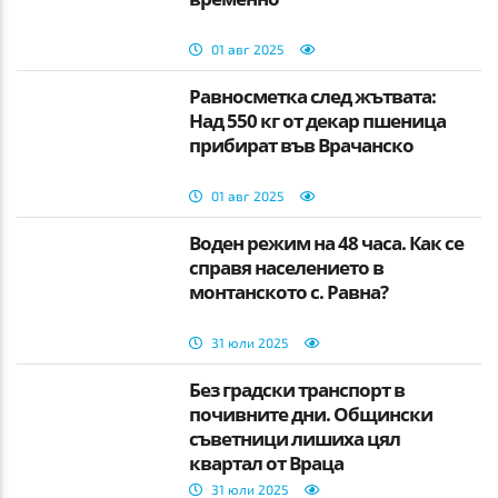
01 авг 2025
Равносметка след жътвата:
Над 550 кг от декар пшеница
прибират във Врачанско
01 авг 2025
Воден режим на 48 часа. Как се
справя населението в
монтанското с. Равна?
31 юли 2025
Без градски транспорт в
почивните дни. Общински
съветници лишиха цял
квартал от Враца
31 юли 2025