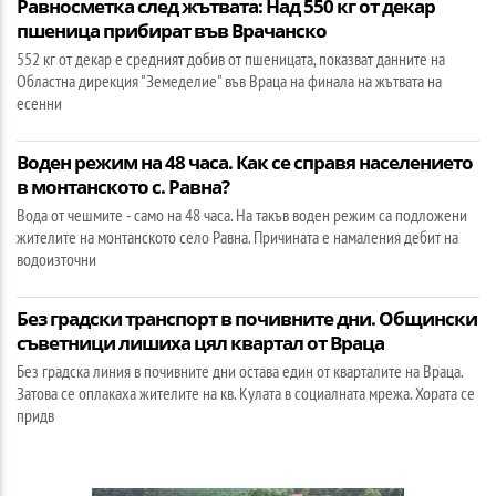
Равносметка след жътвата: Над 550 кг от декар
пшеница прибират във Врачанско
552 кг от декар е средният добив от пшеницата, показват данните на
Областна дирекция "Земеделие" във Враца на финала на жътвата на
есенни
Воден режим на 48 часа. Как се справя населението
в монтанското с. Равна?
Вода от чешмите - само на 48 часа. На такъв воден режим са подложени
жителите на монтанското село Рaвна. Причината е намаления дебит на
водоизточни
Без градски транспорт в почивните дни. Общински
съветници лишиха цял квартал от Враца
Без градска линия в почивните дни остава един от кварталите на Враца.
Затова се оплакаха жителите на кв. Кулата в социалната мрежа. Хората се
придв