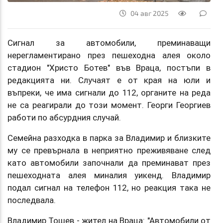
04 авг 2025
Сигнал за автомобили, преминаващи
нерегламентирано през пешеходна алея около
стадион "Христо Ботев" във Враца, постъпи в
редакцията ни. Случаят е от края на юли и
въпреки, че има сигнали до 112, органите на реда
не са реагирали до този момент. Георги Георгиев
работи по абсурдния случай.
Семейна разходка в парка за Владимир и близките
му се превърнала в неприятно преживяване след
като автомобили започнали да преминават през
пешеходната алея миналия уикенд. Владимир
подал сигнал на телефон 112, но реакция така не
последвала.
Владимир Тошев - жител на Враца: "Автомобили от