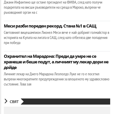
Джани Инфантино ще остане президент на ФИФА, след като получи
подкрепата на висши ръководители на среща в Мароко, въпреки че
ръководният орган на с
Меси разби пореден рекорд. Стана №1 в САЩ
Световният вицешампион Лионел Меси вече е най-добрият голмайстор в
историята на Купата на лигата в САЩ, след като отбеляза две попадения
при победа
Охранител на Марадона: Преди да умре не се
хранеше и беше подут, а личният му лекар дори не
дойде
Личният лекар на Диего Марадона Леополдо Луке не го е посетил
въпреки многократните предупреждения за влошеното му здравословно
състояние. Това зая
СВЯТ