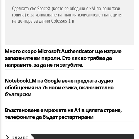
Сделката със SpaceX (която се обедини с xAI по-рано тази
година) е за използване на пълния изчислителен капацитет
на центъра за данни Colossus 1 в
Много скоро Microsoft Authenticator ще изтрие
запазените ви пароли. Ето какво трябва да
направите, за да не ги загубите.
NotebookLM на Google вече предлага аудио
обобщения на 76 нови езика, включително
български
Възстановена е мрежата на А1 в цялата страна,
телефоните да бъдат рестартирани
ЗДРАВЕ