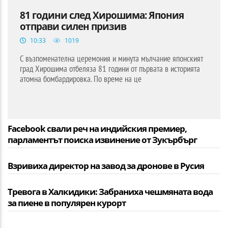
81 години след Хирошима: Япония
отправи силен призив
10:33
1019
С възпоменателна церемония и минута мълчание японският
град Хирошима отбеляза 81 години от първата в историята
атомна бомбардировка. По време на це
Facebook свали реч на индийския премиер,
парламентът поиска извинение от Зукърбърг
Взривиха директор на завод за дронове в Русия
Тревога в Халкидики: Забраниха чешмяната вода
за пиене в популярен курорт