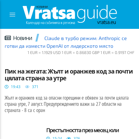
Новини
Claude в турбо режим: Anthropic се
готви да измести OpenAI от лидерското място
1 EUR = 1.1929 USD 1 EUR = 0.86830 GBP 1 EUR = 0.9197 CHF
ВРАЦА
Пик на жегата: Жълт и оранжев код за почти
цялата страна за утре
19:43
371
Жълт и оранжев код за опасни горещини е обявен за почти цялата
страна утре, 7 август. Предупреждението важи за 27 области на
страната - 8 са с оран
Престъпността през месец юли
15:24
376