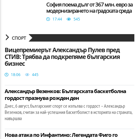
София поема дълг от 367 млн. евро за
модернизирането на градската среда
17:44
545
СПОРТ
Вицепремиерът Александър Пулев пред
СТИВ: Трябва да подкрепяме българския
бизнес
18:06
445
Александър Везенков: Българската баскетболна
гордост празнува рожден ден
Днес, 6 август, българският спорт се изпълва с гордост – Александър
Везенков, считан за най-успешния баскетболист в историята на страната,
навършва
Нова атака по Инфантино: Легендата Фиго го