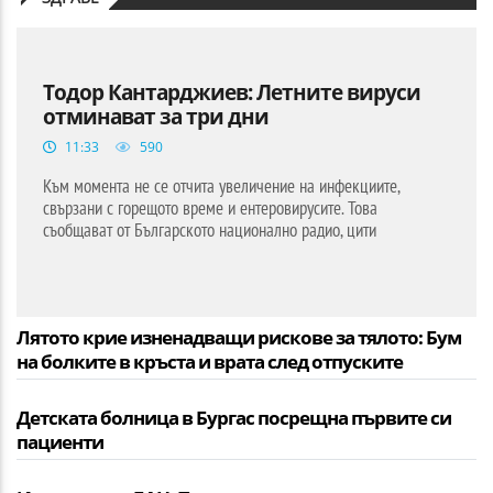
Тодор Кантарджиев: Летните вируси
отминават за три дни
11:33
590
Към момента не се отчита увеличение на инфекциите,
свързани с горещото време и ентеровирусите. Това
съобщават от Българското национално радио, цити
Лятото крие изненадващи рискове за тялото: Бум
на болките в кръста и врата след отпуските
Детската болница в Бургас посрещна първите си
пациенти