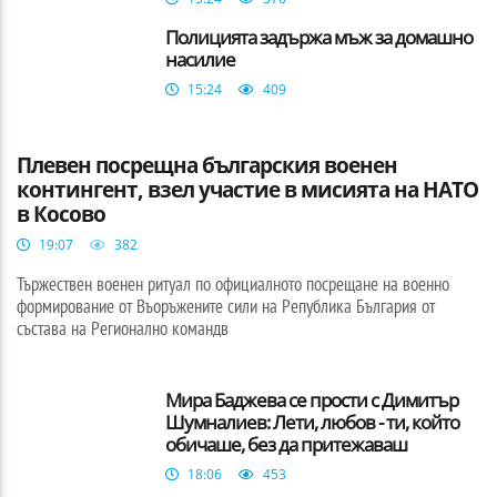
Полицията задържа мъж за домашно
насилие
15:24
409
БЪЛГАРИЯ
Плевен посрещна българския военен
контингент, взел участие в мисията на НАТО
в Косово
19:07
382
Тържествен военен ритуал по официалното посрещане на военно
формирование от Въоръжените сили на Република България от
състава на Регионално командв
Мира Баджева се прости с Димитър
Шумналиев: Лети, любов - ти, който
обичаше, без да притежаваш
18:06
453