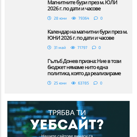
Магнитните бури през м. ЮЛИ
2026 г. по дати и часове
28 юни
79364
0
Календар на магнитни бури през м.
ЮНИ 2026 г. по дати и часове
31 май
71797
0
Гълъб Донев призна: Ние в този
бюджет нямаме нито една
политика, която да реализираме
25 юни
63785
0