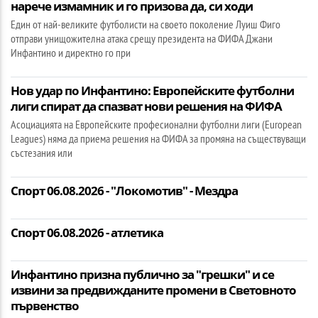
нарече измамник и го призова да, си ходи
Един от най-великите футболисти на своето поколение Луиш Фиго
отправи унищожителна атака срещу президента на ФИФА Джани
Инфантино и директно го при
Нов удар по Инфантино: Европейските футболни
лиги спират да спазват нови решения на ФИФА
Асоциацията на Европейските професионални футболни лиги (European
Leagues) няма да приема решения на ФИФА за промяна на съществуващи
състезания или
Спорт 06.08.2026 - "Локомотив" - Мездра
Спорт 06.08.2026 - атлетика
Инфантино призна публично за "грешки" и се
извини за предвижданите промени в Световното
първенство