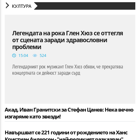
КУЛТУРА
Легендата на рока Глен Хюз се оттегля
от сцената заради здравословни
проблеми
15:04
524
Легендарният рок музикант Глен Хюз обяви, че прекратява
концертната си дейност заради сърд
Акад. Иван Гранитски за Стефан Цанев: Нека вечно
изгаряме като звезди!
Навършват се 221 години от рождението на Ханс
Кристиан Андерсен - "най-великият разказвач"