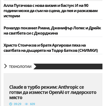
Алла Пугачова с нова визия и бастун: И на 90
години може да съм на сцена, да пея и разказвам
истории
Роналдо поканил Риана, Дженифър Лопес и Дрейк
на сватбата си с Джорджина
Христо Стоичков и братя Аргирови пяха на
сватбата на дъщерята на Тодор Батков (СНИМКИ)
ТЕХНОЛОГИИ
Claude в турбо режим: Anthropic се
готви да измести OpenAI от лидерското
място
09:29
609