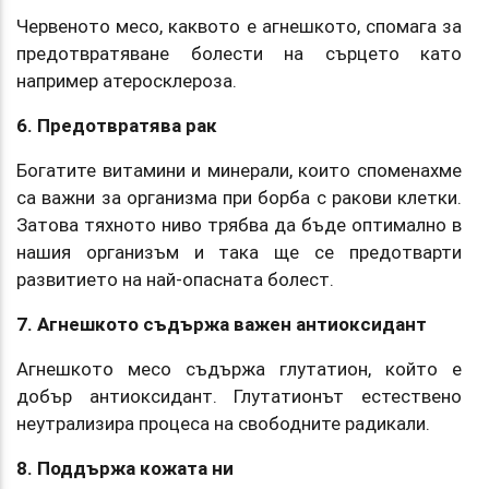
Червеното месо, каквото е агнешкото, спомага за
предотвратяване болести на сърцето като
например атеросклероза.
6. Предотвратява рак
Богатите витамини и минерали, които споменахме
са важни за организма при борба с ракови клетки.
Затова тяхното ниво трябва да бъде оптимално в
нашия организъм и така ще се предотварти
развитието на най-опасната болест.
7. Агнешкото съдържа важен антиоксидант
Агнешкото месо съдържа глутатион, който е
добър антиоксидант. Глутатионът естествено
неутрализира процеса на свободните радикали.
8. Поддържа кожата ни