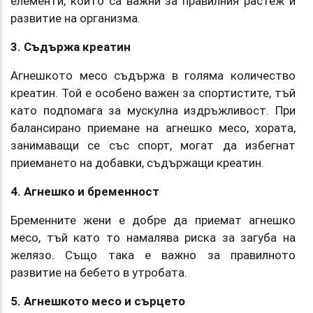
елементи, които са важни за правилния растеж и
развитие на организма.
3. Съдържа креатин
Агнешкото месо съдържа в голяма количество
креатин. Той е особено важен за спортистите, тъй
като подпомага за мускулна издръжливост. При
балансирано приемане на агнешко месо, хората,
занимаващи се със спорт, могат да избегнат
приемането на добавки, съдържащи креатин.
4. Агнешко и бременност
Бременните жени е добре да приемат агнешко
месо, тъй като то намалява риска за загуба на
желязо. Също така е важно за правилното
развитие на бебето в утробата.
5. Агнешкото месо и сърцето