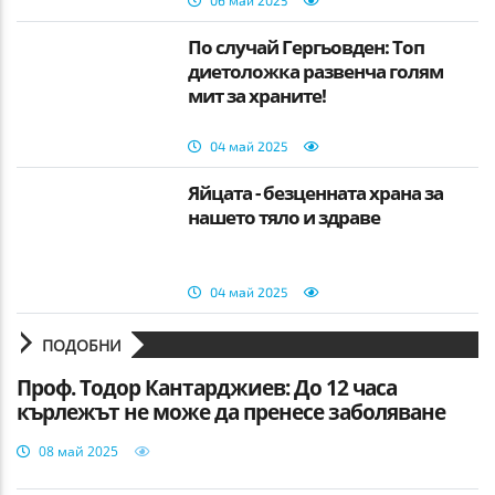
06 май 2025
По случай Гергьовден: Топ
диетоложка развенча голям
мит за храните!
04 май 2025
Яйцата - безценната храна за
нашето тяло и здраве
04 май 2025
ПОДОБНИ
Проф. Тодор Кантарджиев: До 12 часа
кърлежът не може да пренесе заболяване
08 май 2025