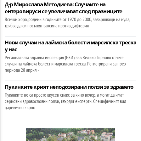
Д-р Мирослава Методиева: Случаите на
ентеровируси се увеличават след празниците
Всички хора, родени в годините от 1970 до 2000, завършващи на нула,
трябва да си поставят ваксина против дифтерия
Нови случаи на лаймска болест и марсилска треска
у нас
Регионалната здравна инспекция (РЗИ) във Велико Търново отчете
случаи на лаймска болест и марсилска треска. Регистрирани са през
периода 28 април -
Пуканките крият неподозирани ползи за здравето
Пуканките не са просто вкусен снакс за кино вечер, а могат да имат
сериозни здравословни ползи, твърдят експерти. Специфичният вид
царевично зърно