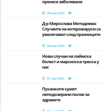
пренесе заболяване
08 май 2025
Д-р Мирослава Методиева:
Случаите на ентеровируси се
увеличават след празниците
08 май 2025
Нови случаи на лаймска
болест и марсилска треска у
нас
07 май 2025
Пуканките крият
неподозирани ползи за
здравето