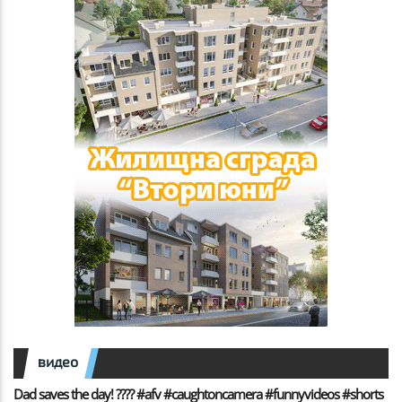
видео
Dad saves the day! ???? #afv #caughtoncamera #funnyvideos #shorts