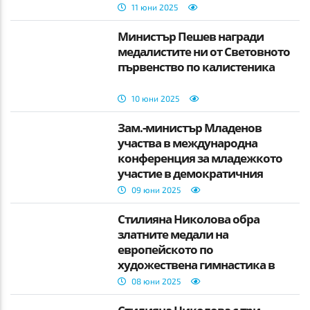
11 юни 2025
Министър Пешев награди
медалистите ни от Световното
първенство по калистеника
10 юни 2025
Зам.-министър Младенов
участва в международна
конференция за младежкото
участие в демократичния
живо
09 юни 2025
Стилияна Николова обра
златните медали на
европейското по
художествена гимнастика в
Талин
08 юни 2025