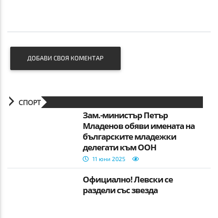
ДОБАВИ СВОЯ КОМЕНТАР
СПОРТ
Зам.-министър Петър
Младенов обяви имената на
българските младежки
делегати към ООН
11 юни 2025
Официално! Левски се
раздели със звезда