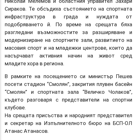
Николай Мелемов и областния управител Захари
Сираков. Те обсъдиха състоянието на спортната
инфраструктура в града и нуждата от
подобряването й. По време на срещата бяха
разгледани възможностите за разширяване и
модернизиране на спортните зали, развитието на
масовия спорт и на младежки центрове, които да
насърчават активния начин на живот сред
младите хора в региона.
В рамките на посещението си министър Пешев
посети стадион “Смолян”, закрития плувен басейн
“Смолян” и спортната зала “Величко Чолаков”,
където разговаря с представители на спортни
клубове.
На срещата присъства и народният представител
и секретар на Изпълнителното бюро на БСП-ОЛ
Атанас Атанасов.