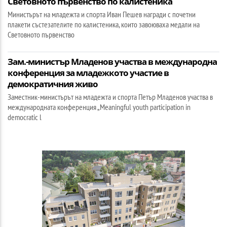
Световното първенство по калистеника
Министърът на младежта и спорта Иван Пешев награди с почетни
плакети състезателите по калистеника, които завоюваха медали на
Световното първенство
Зам.-министър Младенов участва в международна
конференция за младежкото участие в
демократичния живо
Заместник-министърът на младежта и спорта Петър Младенов участва в
международната конференция „Meaningful youth participation in
democratic l