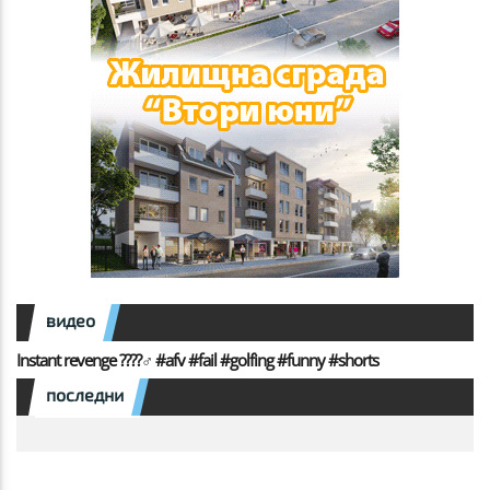
видео
Instant revenge ????️‍♂️ #afv #fail #golfing #funny #shorts
последни