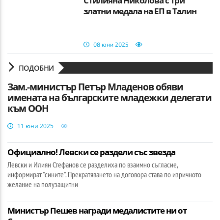
Стилияна Николова с три
златни медала на ЕП в Талин
08 юни 2025
ПОДОБНИ
Зам.-министър Петър Младенов обяви
имената на българските младежки делегати
към ООН
11 юни 2025
Официално! Левски се раздели със звезда
Левски и Илиян Стефанов се разделиха по взаимно съгласие,
информират "сините". Прекратяването на договора става по изричното
желание на полузащитни
Министър Пешев награди медалистите ни от