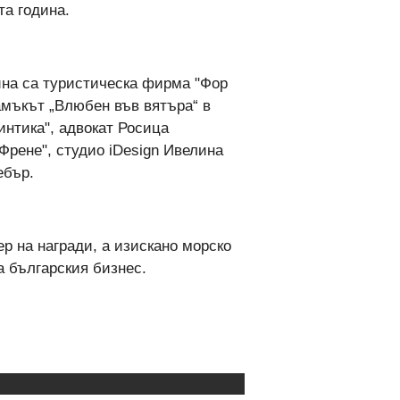
та година.
ина са туристическа фирма "Фор
Замъкът „Влюбен във вятъра“ в
интика", адвокат Росица
Френе", студио iDesign Ивелина
ебър.
ер на награди, а изискано морско
а българския бизнес.