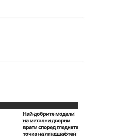
Най-добрите модели
на метални дворни
врати според гледната
точка на ландшафтен