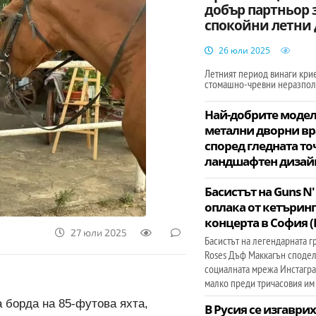
добър партньор 
спокойни летни
26 юли 2025
Летният период винаги кри
стомашно-чревни неразпо
Най-добрите модел
метални дворни вр
според гледната то
ландшафтен дизай
Басистът на Guns N'
оплака от кетъринг
концерта в София 
27 юли 2025
Басистът на легендарната г
Roses Дъф Маккагън сподел
социалната мрежа Инстагра
малко преди тричасовия им
на борда на 85-футова яхта,
В Русия се изгаврих