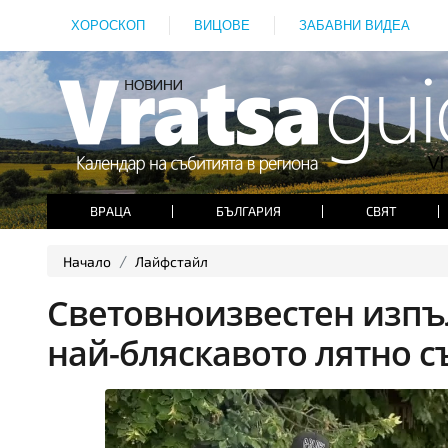
ХОРОСКОП
ВИЦОВЕ
ЗАБАВНИ ВИДЕА
ВРАЦА
БЪЛГАРИЯ
СВЯТ
Начало
Лайфстайл
Световноизвестен изпъ
най-бляскавото лятно с