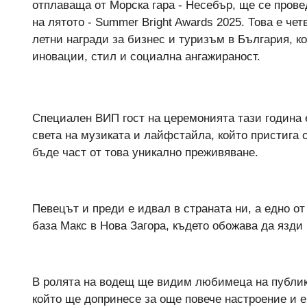
отплаваща от Морска гара - Несебър, ще се прове
на лятото - Summer Bright Awards 2025. Това е че
летни награди за бизнес и туризъм в България, к
иновации, стил и социална ангажираност.
Специален ВИП гост на церемонията тази година 
света на музиката и лайфстайла, който пристига 
бъде част от това уникално преживяване.
Певецът и преди е идвал в страната ни, а едно о
база Макс в Нова Загора, където обожава да язди 
В ролята на водещ ще видим любимеца на публик
който ще допринесе за още повече настроение и 