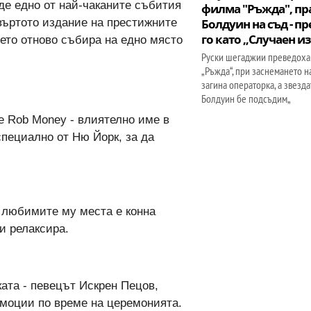
де едно от най-чаканите събития
филма "Ръжда", пр
твъртото издание на престижните
Болдуин на съд - п
го като „Случаен и
оето отново събира на едно място
Руски шегаджии преведоха
„Ръжда“, при заснемането н
загина операторка, а звезд
Болдуин бе подсъдим„
е Rob Money - влиятелно име в
специално от Ню Йорк, за да
т любимите му места е конна
и релаксира.
ата - певецът Искрен Пецов,
емоции по време на церемонията.