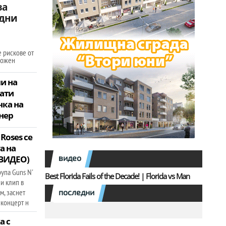
за
 дни
е рискове от
ложен
и на
ати
чка на
нер
 Roses се
а на
видео
(ВИДЕО)
рупа Guns N'
Best Florida Fails of the Decade! | Florida vs Man
и клип в
м, заснет
последни
 концерт н
а с