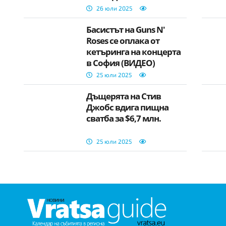
26 юли 2025
Басистът на Guns N'
Roses се оплака от
кетъринга на концерта
в София (ВИДЕО)
25 юли 2025
Дъщерята на Стив
Джобс вдига пищна
сватба за $6,7 млн.
25 юли 2025