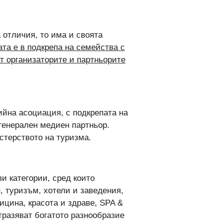
 отличия, то има и своята
та е в подкрепа на семейства с
ат организаторите и партньорите
ийна асоциация, с подкрепата на
генерален медиен партньор.
истерството на туризма.
и категории, сред които
, туризъм, хотели и заведения,
ицина, красота и здраве, SPA &
отразяват богатото разнообразие