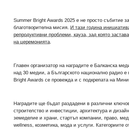
Summer Bright Awards 2025 е не просто събитие за
благотворителна мисия.
И тази година инициатива
репродуктивни проблеми, кауза, зад която застав
на церемонията
.
Главен организатор на наградите е Балканска мед
над 30 медии, а Българското национално радио е 
Bright Awards се провежда и с подкрепата на Мин
Наградите ще бъдат раздадени в различни ключов
строителство и инвестиции, архитектура и дизайн
земеделие и храни, стартъп компании, право, мед
wellness, козметика, мода и услуги. Категориите 