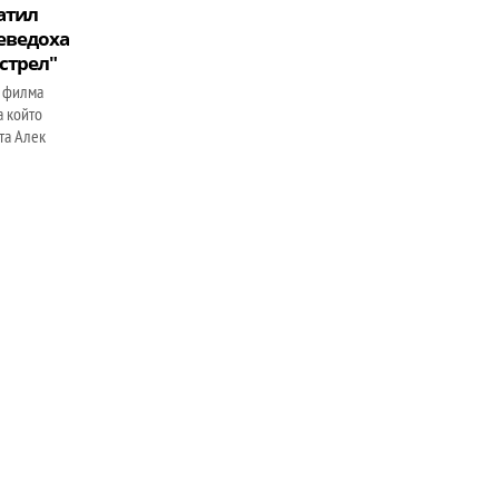
атил
реведоха
зстрел"
 филма
а който
ата Алек