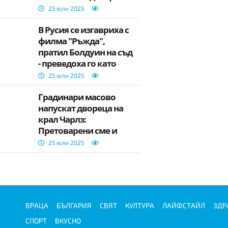
дизайнер
25 юли 2025
В Русия се изгавриха с
филма "Ръжда",
пратил Болдуин на съд
- преведоха го като
„Случаен изстрел"
25 юли 2025
Градинари масово
напускат двореца на
крал Чарлз:
Претоварени сме и
недобре платени
25 юли 2025
ВРАЦА
БЪЛГАРИЯ
СВЯТ
КУЛТУРА
ЛАЙФСТАЙЛ
ЗДР
СПОРТ
ВКУСНО