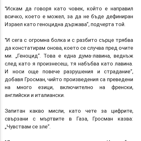
"Искам да говоря като човек, който е направил
всичко, което е можел, за да не бъде дефиниран
Израел като геноцидна държава“, подчерта той.
"И сега с огромна болка и с разбито сърце трябва
да констатирам онова, което се случва пред очите
ми. „Геноцид“. Това е една дума-лавина, веднъж
след като я произнесеш, тя набъбва като лавина.
И носи още повече разрушения и страдание“,
добавя Гросман, чийто произведения са преведени
на много езици, включително на френски,
английски и италиански.
Запитан какво мисли, като чете за цифрите,
свързани с мъртвите в Газа, Гросман казва:
„Чувствам се зле“.