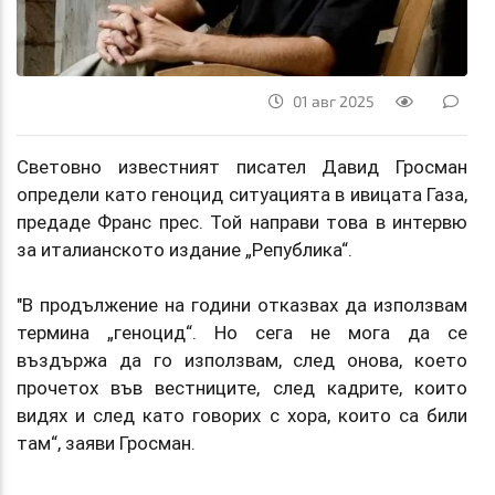
01 авг 2025
Световно известният писател Давид Гросман
определи като геноцид ситуацията в ивицата Газа,
предаде Франс прес. Той направи това в интервю
за италианското издание „Република“.
"В продължение на години отказвах да използвам
термина „геноцид“. Но сега не мога да се
въздържа да го използвам, след онова, което
прочетох във вестниците, след кадрите, които
видях и след като говорих с хора, които са били
там“, заяви Гросман.