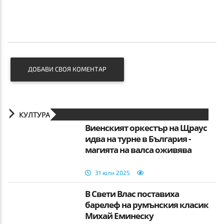
ДОБАВИ СВОЯ КОМЕНТАР
КУЛТУРА
Виенският оркестър на Щраус
идва на турне в България -
магията на валса оживява
31 юли 2025
В Свети Влас поставиха
барелеф на румънския класик
Михай Еминеску