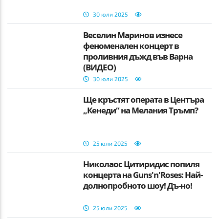
30 юли 2025
Веселин Маринов изнесе
феноменален концерт в
проливния дъжд във Варна
(ВИДЕО)
30 юли 2025
Ще кръстят операта в Центъра
„Кенеди“ на Мелания Тръмп?
25 юли 2025
Николаос Цитиридис попиля
концерта на Guns'n'Roses: Най-
долнопробното шоу! Дъ-но!
25 юли 2025