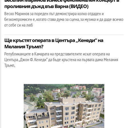
проливния дъжд във Варна (ВИДЕО)
Веско Маринов за пореден път демонстрира колко отдаден и
безкомпромисен е, когато става дума за сцена, за музика и да даде всичко
от себе си на люб
Ще кръстят операта в Центъра „Кенеди“ на
Мелания Тръмп?
Републиканците в Камарата на представителите искат операта на
Центъра „Джон Ф. Кенеди“ да бъде кръстена на първата дама Мелания
Тръмп,