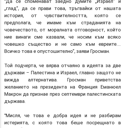
"Да се споменават заедно думите „Израел“ и
„глад“, да се прави това, тръгвайки от нашата
история, от чувствителността, която се
предполага, че имаме към страданията на
човечеството, от моралната отговорност, който
ние винаги сме казвали, че носим към всяко
човешко същество и не само към евреите….
Всичко това е опустошително“, заяви Гросман.
Той подчерта, че вярва отчаяно в идеята за две
държави – Палестина и Израел, главно защото не
вижда алтернатива. Гросман приветства
желанието на президента на Франция Еманюел
Макрон да признае през септември палестинската
държава.
"Мисля, че това е добра идея и не разбирам
истерията, с която това беше посрещнато в