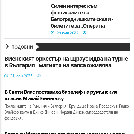
Силен интерес към
фестивалите на
Белоградчишките скали -
билетите за „Опера на
върховете“ свършват
24 юли 2025
ПОДОБНИ
Виенският оркестър на Щраус идва на турне
в България - магията на валса оживява
31 юли 2025
В Свети Влас поставиха барелеф на румънския
класик Михай Еминеску
Посланиците на Румъния и България - Бръндуша Йоана-Предеску и Радко
Влайков, както и Динко Динев и Йордан Динев, съпредседатели на
фондация „
Веселин Маринов изнесе феноменален концерт в