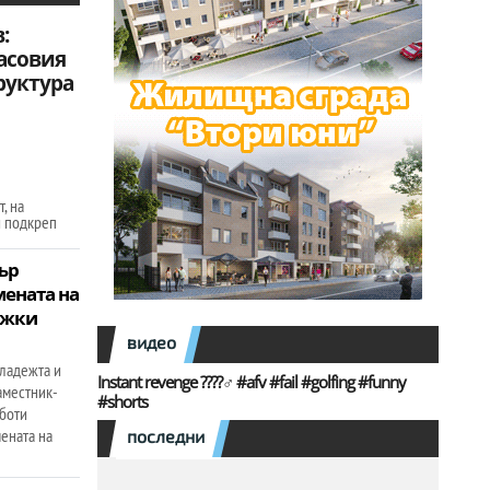
:
асовия
руктура
, на
и подкреп
ър
ената на
ежки
видео
ладежта и
Instant revenge ????️‍♂️ #afv #fail #golfing #funny
аместник-
#shorts
боти
ената на
последни