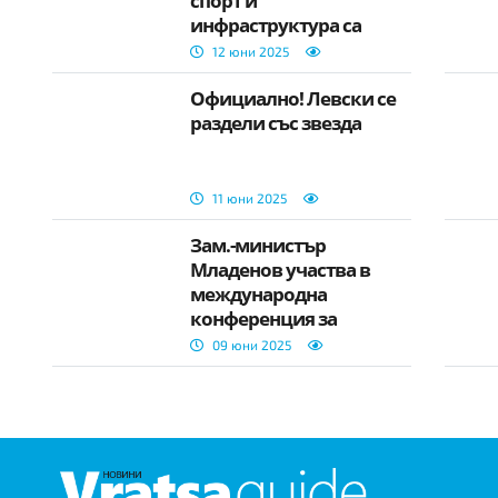
спорт и
инфраструктура са
ключови в стратегията
12 юни 2025
ни
Официално! Левски се
раздели със звезда
11 юни 2025
Зам.-министър
Младенов участва в
международна
конференция за
младежкото участие в
09 юни 2025
демократичния живо