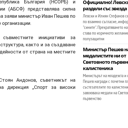
публика България (НСОРБ) и
Официално! Левски
раздели със звезда
ии (АБСФ) представлява силна
ва заяви министър Иван Пешев по
Левски и Илиян Стефанов с
по взаимно съгласие, инфо
 организации.
"сините". Прекратяването н
става по изричното желани
 съвместните инициативи за
полузащитни
структура, както и за създаване
Министър Пешев н
 дейности от страна на местните
медалистите ни от
Световното първен
калистеника
Министърът на младежта и 
Стоян Андонов, съветникът на
Пешев награди с почетни п
на дирекция „Спорт за високи
състезателите по калистени
завоюваха медали на Свето
първенство