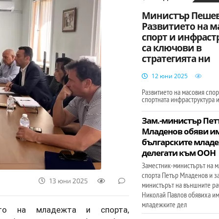
Министър Пешев
Развитието на м
спорт и инфраст
са ключови в
стратегията ни
12 юни 2025
Развитието на масовия спорт
спортната инфраструктура 
Зам.-министър Пет
Младенов обяви им
българските млад
делегати към ООН
Заместник-министърът на м
спорта Петър Младенов и з
13 юни 2025
министърът на външните ра
Николай Павлов обявиха им
младежките дел
ото на младежта и спорта,