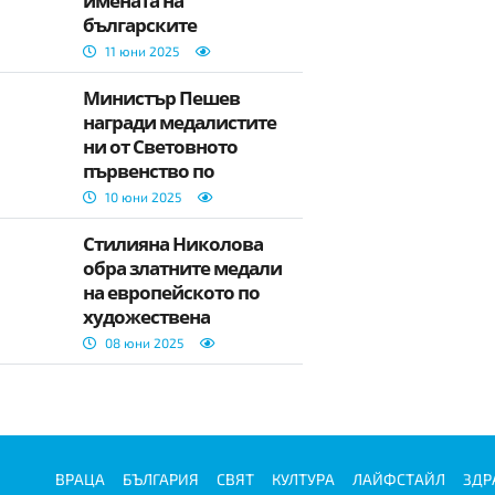
имената на
българските
младежки делегати
11 юни 2025
към ООН
Министър Пешев
награди медалистите
ни от Световното
първенство по
калистеника
10 юни 2025
Стилияна Николова
обра златните медали
на европейското по
художествена
гимнастика в Талин
08 юни 2025
ВРАЦА
БЪЛГАРИЯ
СВЯТ
КУЛТУРА
ЛАЙФСТАЙЛ
ЗДР