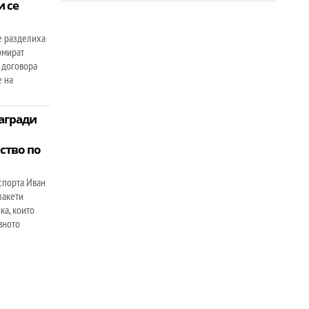
 се
е разделиха
рмират
а договора
е на
агради
ство по
спорта Иван
лакети
ка, които
вното